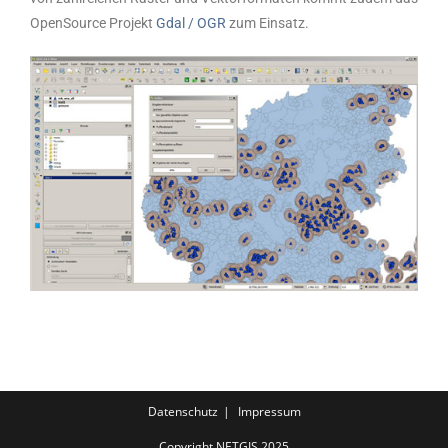
OpenSource Projekt
Gdal / OGR
zum Einsatz.
Datenschutz
Impressum
Copyright NETGIS 2025